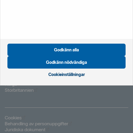
ringa oss.
020‑41 12 12
+46 8 411 21 22
från utlandet
Godkänn alla
Godkänn nödvändiga
Öppnas i nytt fönster
Global startsida
Cookieinställningar
Öppnas i nytt fönster
Nederländerna
Öppnas i nytt fönster
Norge
Öppnas i nytt fönster
Storbritannien
Öppnas i nytt fönster
Cookies
Öppnas i nytt fönster
Behandling av personuppgifter
Öppnas i nytt fönster
Juridiska dokument