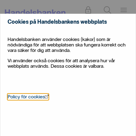
Logga in
Sök
Meny
Cookies på Handelsbankens webbplats
Handelsbanken använder cookies (kakor) som är
Handelsbankens
nödvändiga för att webbplatsen ska fungera korrekt och
vara säker för dig att använda.
pensionskassa och
Vi använder också cookies för att analysera hur vår
pensionsstiftelse
webbplats används. Dessa cookies är valbara.
Här kan du läsa mer om Pensionskassan och hur den bidrar
Öppnas i nytt fönster
Policy för cookies
till att trygga pensionsförmåner för medarbetare, både
nuvarande och tidigare, inom Handelsbanken och dess
svenska dotterbolag.