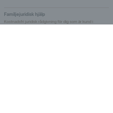
Familjejuridisk hjälp
Kostnadsfri juridisk rådgivning för dig som är kund i
Handelsbanken.
Få koll på familjejuridik
Hemlarm
Som bolånekund hos oss får du ett startpaket från Sector
Alarm.
Läs mer hos Sector Alarm
Frågor och svar