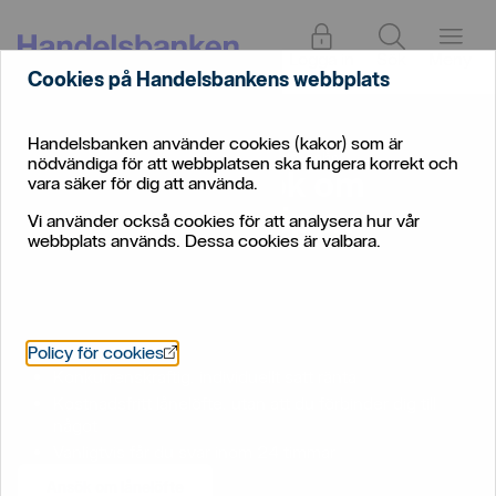
Logga in
Sök
Meny
Cookies på Handelsbankens webbplats
Handelsbanken använder cookies (kakor) som är
Privat
/
Bolån
/
Lånelöfte − ansök om lånelöfte för bolån
nödvändiga för att webbplatsen ska fungera korrekt och
Lånelöfte − ansök om
vara säker för dig att använda.
lånelöfte inför köp av
Vi använder också cookies för att analysera hur vår
webbplats används. Dessa cookies är valbara.
bostad
Öppnas i nytt fönster
Policy för cookies
Konkurrenskraftig, individuellt satt ränta
Kostnadsfritt lånelöfte, utan att du förbinder dig till
något
Vanligtvis får du svar inom 24 timmar
Ansök om lånelöfte