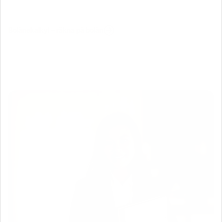
Bolånekalkyl – räkna på bolån