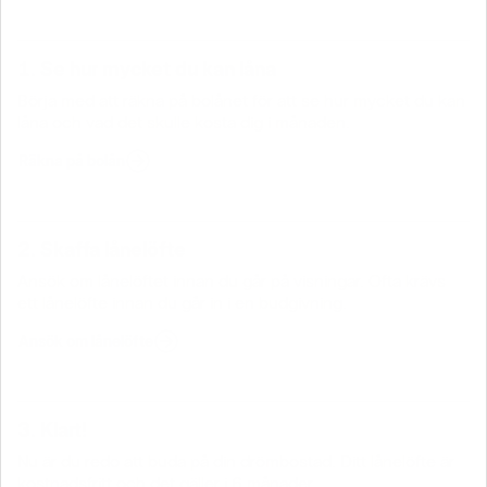
1. Se hur mycket du kan låna
Börja med att räkna på bolånet för att se hur mycket du kan
låna och vad det skulle kosta dig i månaden.
Räkna på bolån
2. Skaffa lånelöfte
Ansök om lånelöftet innan du går på visningar. Ofta krävs
ett lånelöfte innan du går in i en budgivning.
Ansök om lånelöfte
3. Klart!
Nu är du redo att buda på din drömbostad. Ditt lånelöfte är
kostnadsfritt och det gäller i 6 månader.