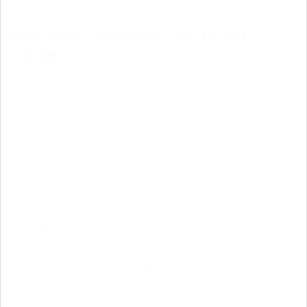
När görs lånelöftet om till ett
bolån?
Kontakta oss innan du skriver på köpekontraktet så
kan vi hjälpa dig att omvandla ditt lånelöfte till ett bolån.
Vi kontrollerar att bostaden kan belånas och gör en
slutlig kreditprövning.
Vi kan hjälpa dig med
handpenningslån
och
överbryggningslån
om du behöver.
När bolånet är beviljat signerar du avtalet digitalt eller
hos oss.
På
tillträdesdagen
betalar vi ut lånet – och du får
nycklarna till ditt nya hem!