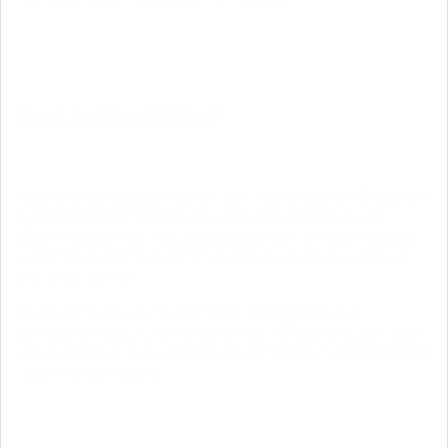
Vad är lånelöfte?
Lånelöftet ger dig besked om hur mycket du kan låna till din
nya bostad. Med ett lånelöfte förbinder du dig inte till
någonting och har möjlighet att agera om din drömbostad
skulle dyka upp, oavsett om du tänkt
köpa nyproduktion
eller ett äldre hus.
När du ansöker vill vi bland annat veta vad din nya
boendekostnad skulle kunna bli, hur många ni är som lånar,
information om inkomst och krediter och hur mycket du kan
lägga i kontantinsats.