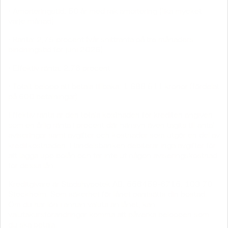
• Amorteringstid: 50 år med rak amortering (lika mycket
varje månad)
• Ränta: 2,75 procent (vår snittränta på tre månaders
bindningstid för juni 2026)
• Effektiv ränta: 2,78 procent
• Totalt belopp att betala tillbaka: 1 688 511 kronor (fördelat
på 600 betalningar)
Effektiv ränta är den totala kostnaden för krediten angiven
som en årlig ränta i procent där hänsyn även tagits till antal
aviseringar samt avgifter och kostnader som utgör en del av
kreditkostnaden. Handelsbanken debiterar inga avgifter för
att lägga upp bolån och tar inte ut någon aviseringskostnad
för dessa lån.
Kreditgivare är Stadshypotek AB, 556459-6715, 103 70
Stockholm. Som säkerhet för lånet pantsätts din bostad.
Om du har lön i annan valuta än lånet, kan
valutakursförändringar komma att påverka beloppen som
du ska betala.