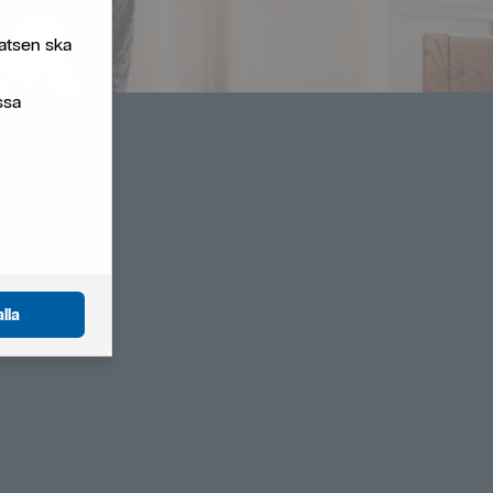
atsen ska
ssa
lla