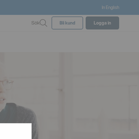
In English
Sök
Bli kund
Logga in