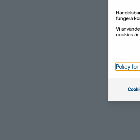
Handelsban
fungera kor
Vi använde
cookies är 
Policy för
Cooki