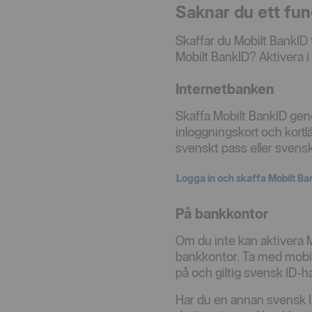
Saknar du ett fu
Skaffar du Mobilt BankID 
Mobilt BankID? Aktivera i
Internetbanken
Skaffa Mobilt BankID gen
inloggningskort och kortlä
svenskt pass eller svenskt 
Logga in och skaffa Mobilt Ba
Öppnas i nytt fönster
På bankkontor
Om du inte kan aktivera Mo
bankkontor. Ta med mobile
på och giltig svensk ID-ha
Har du en annan svensk ID