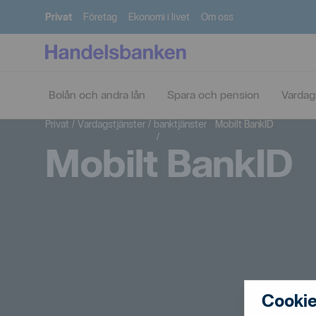
Privat
Företag
Ekonomi i livet
Om oss
Bolån och andra lån
Spara och pension
Vardag
Digitala
Privat
/
Vardagstjänster
/
banktjänster
Mobilt BankID
/
Mobilt BankID
Cookie