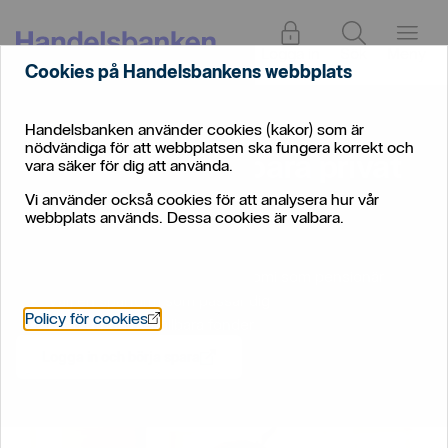
Logga in
Sök
Meny
Cookies på Handelsbankens webbplats
Handelsbanken använder cookies (kakor) som är
Privat
/
Pension
/
Privat pensionssparande
nödvändiga för att webbplatsen ska fungera korrekt och
Börja pensionsspara privat
vara säker för dig att använda.
Vi använder också cookies för att analysera hur vår
webbplats används. Dessa cookies är valbara.
Spara själv för en bättre ekonomi som pensionär
Välj en sparform som passar dig
Öppnas i nytt fönster
Policy för cookies
Brett utbud av hållbara fonder
Logga in och börja spara