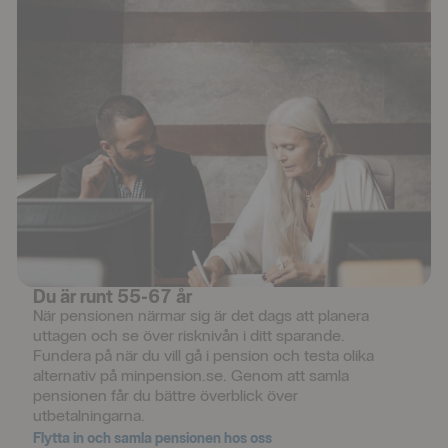
Du är runt 55-67 år
När pensionen närmar sig är det dags att planera 
uttagen och se över risknivån i ditt sparande. 
Fundera på när du vill gå i pension och testa olika 
alternativ på minpension.se. Genom att samla 
pensionen får du bättre överblick över 
utbetalningarna.
Flytta in och samla pensionen hos oss