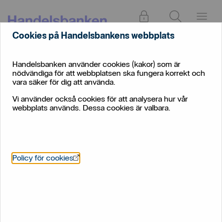
Logga in
Sök
Meny
Cookies på Handelsbankens webbplats
Handelsbankens
pensionsstiftelse
Handelsbanken använder cookies (kakor) som är
Hållbarhet
och
nödvändiga för att webbplatsen ska fungera korrekt och
pensionskassa
vara säker för dig att använda.
Vi använder också cookies för att analysera hur vår
Hållbarhetsarbete i
webbplats används. Dessa cookies är valbara.
Pensionsstiftelsen
Hållbarhetsarbetet utgår från vår hållbarhetspolicy
och våra placeringsriktlinjer
Öppnas i nytt fönster
Policy för cookies
Om policy, etik och riktlinjer