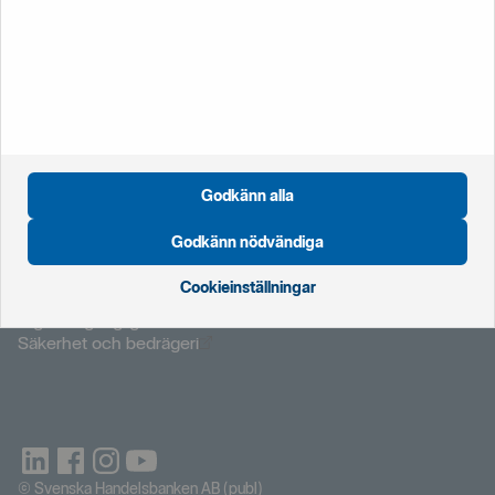
Öppnas i nytt fönster
Global startsida
Öppnas i nytt fönster
Nederländerna
Öppnas i nytt fönster
Norge
Öppnas i nytt fönster
Storbritannien
Öppnas i nytt fönster
Cookies
Öppnas i nytt fönster
Behandling av personuppgifter
Godkänn alla
Öppnas i nytt fönster
Juridiska dokument
Godkänn nödvändiga
Cookieinställningar
Öppnas i nytt fönster
Digital tillgänglighet
Öppnas i nytt fönster
Säkerhet och bedrägeri
© Svenska Handelsbanken AB (publ)