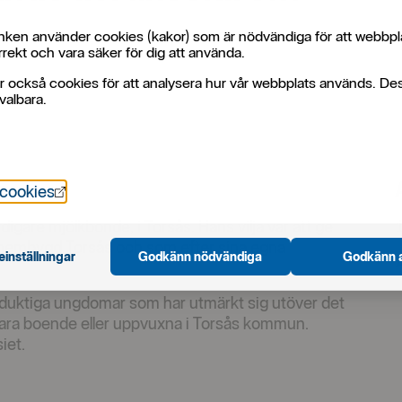
ken använder cookies (kakor) som är nödvändiga för att webbpl
rekt och vara säker för dig att använda.
r också cookies för att analysera hur vår webbplats används. De
valbara.
e
Öppnas i nytt fönster
 cookies
igare mjölkbonde, i Torsås. Hans vilja var att ge
s hembygd Torsås och som efter sina egna
einställningar
Godkänn nödvändiga
Godkänn a
duktiga ungdomar som har utmärkt sig utöver det
 vara boende eller uppvuxna i Torsås kommun.
siet.