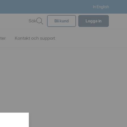
In English
Sök
Bli kund
Logga in
ster
Kontakt och support