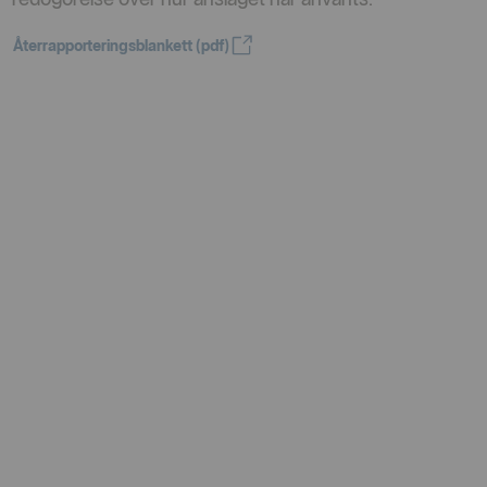
Återrapporteringsblankett (pdf)
Öppnas i nytt fönster