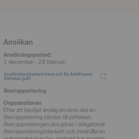
Ansökan
Ansökningsperiod:
1 december - 28 februari
Ansökningsblankett Irene och Bo Adolfssons
Öppnas i nytt fönster
Stiftelse (pdf)
Återrapportering
Organisationer
Efter att beviljat anslag använts ska en
återrapportering sändas till stiftelsen.
Återrapporteringen ska göras i obligatorisk
återrapporteringsblankett och innehålla en
redogörelse över hur anslaget har använts.