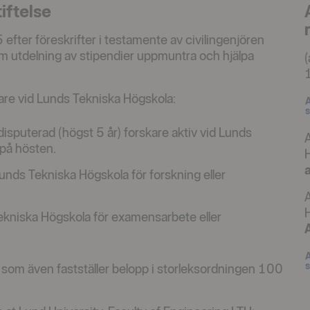
iftelse
fter föreskrifter i testamente av civilingenjören
utdelning av stipendier uppmuntra och hjälpa
(
skare vid Lunds Tekniska Högskola:
A
Ö
s
isputerad (högst 5 år) forskare aktiv vid Lunds
på hösten.
H
unds Tekniska Högskola för forskning eller
A
H
ekniska Högskola för examensarbete eller
A
Ö
s
e, som även fastställer belopp i storleksordningen 100