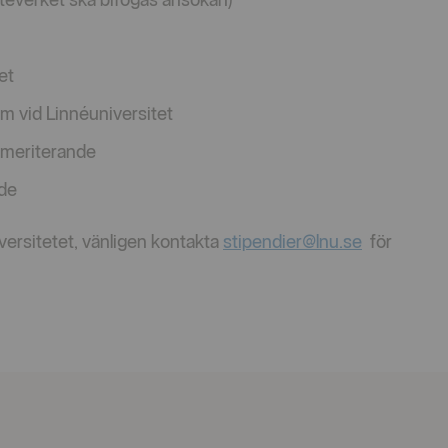
tet
am vid Linnéuniversitet
r meriterande
nde
iversitetet, vänligen kontakta
stipendier@lnu.se
för
.