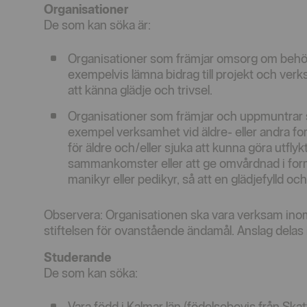
Organisationer
De som kan söka är:
Organisationer som främjar omsorg om beh
exempelvis lämna bidrag till projekt och ve
att känna glädje och trivsel.
Organisationer som främjar och uppmuntrar s
exempel verksamhet vid äldre- eller andra fo
för äldre och/eller sjuka att kunna göra utflyk
sammankomster eller att ge omvårdnad i form 
manikyr eller pedikyr, så att en glädjefylld och
Observera: Organisationen ska vara verksam inom 
stiftelsen för ovanstående ändamål. Anslag delas i
Studerande
De som kan söka:
Vara född i Kalmar län (födelsebevis från Sk