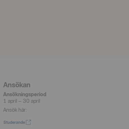
Ansökan
Ansökningsperiod
1 april – 30 april
Ansök här:
Studerande
Öppnas i nytt fönster