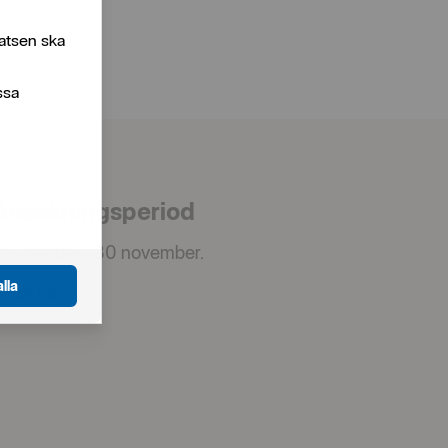
atsen ska
ssa
Ansökningsperiod
15 oktober–30 november.
lla
Ansök här