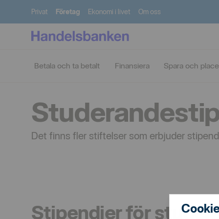
Privat
Företag
Ekonomi i livet
Om oss
Spara
Bidrag
Företag
och
Kapitalförvaltning
och
Betala och ta betalt
Finansiera
Spara och place
placera
stipendier
Studerandestip
Det finns fler stiftelser som erbjuder stipen
Stipendier för stude
Cookie