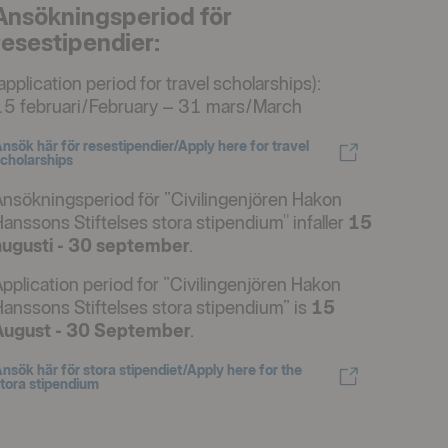
Ansökningsperiod för
resestipendier:
application period for travel scholarships):
15 februari/February – 31 mars/March
nsök här för resestipendier/Apply here for travel
ppnas i nytt fönster
cholarships
Ansökningsperiod för ”Civilingenjören Hakon
anssons Stiftelses stora stipendium" infaller
15
augusti - 30 september
.
pplication period for ”Civilingenjören Hakon
anssons Stiftelses stora stipendium” is
15
August - 30 September
.
nsök här för stora stipendiet/Apply here for the
ppnas i nytt fönster
tora stipendium