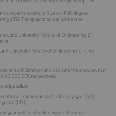
at Lund University, Faculty of Engineering LTH:
ith a recent (maximum 5 years) PhD degree,
ring, LTH. The application period is in the
 at Lund University, Faculty of Engineering, LTH,
ults.
und University, Faculty of Engineering, LTH, for
rize and scholarships and also sets the amounts that
nd 10 000 SEK respectively.
ora stipendium
tiftelse. Stipendiet skall tilldelas nyligen (5år)
ögskola (LTH).
rskningsprojekt med inriktning mot framtida