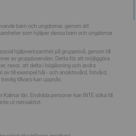
övande barn och ungdomar, genom att
rksamheter som hjälper dessa barn och ungdomar
ocial hjälpverksamhet på gruppnivå, genom till
rmer av gruppboenden. Detta för att möjliggöra
ter, resor, att delta i högläsning och andra
av till exempel hår- och ansiktsvård, fotvård,
 trevlig tillvaro kan uppnås.
Kalmar län. Enskilda personer kan INTE söka till
nte ut retroaktivt.
atteverket ska bifogas ansökan)