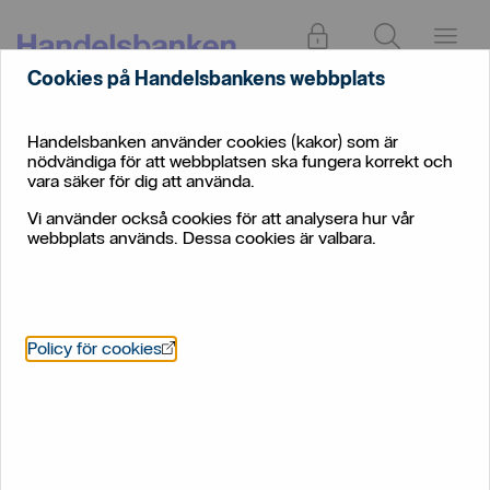
Logga in
Sök
Meny
Cookies på Handelsbankens webbplats
Private
Privat
Spara
Portföljförvaltning
Banking
Handelsbanken använder cookies (kakor) som är
SFDR - PAI
nödvändiga för att webbplatsen ska fungera korrekt och
vara säker för dig att använda.
Redogörelse för
Vi använder också cookies för att analysera hur vår
investeringsbesluts
webbplats används. Dessa cookies är valbara.
huvudsakliga negativa
konsekvenser för
hållbarhetsfaktorer
Öppnas i nytt fönster
Policy för cookies
Principal adverse impacts PAI