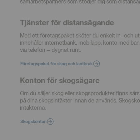
samarbetspartners som stödjer dig som distansä
Tjänster för distansägande
Med ett företagspaket sköter du enkelt in- och u
innehåller internetbank, mobilapp, konto med bank
via telefon – dygnet runt.
Företagspaket för skog och lantbruk
Konton för skogsägare
Om du säljer skog eller skogsprodukter finns särs
på dina skogsintäkter innan de används. Skogskon
intäkterna.
Skogskonton