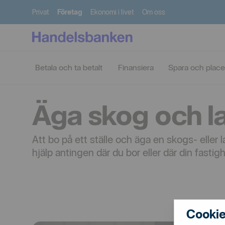
Privat
Företag
Ekonomi i livet
Om oss
Kund
Skog
För din
Företag
hos
och
Äga på dista
bransch
Betala och ta betalt
Finansiera
Spara och place
oss
lantbruk
Äga skog och l
Att bo på ett ställe och äga en skogs- eller
hjälp antingen där du bor eller där din fastigh
Cookie