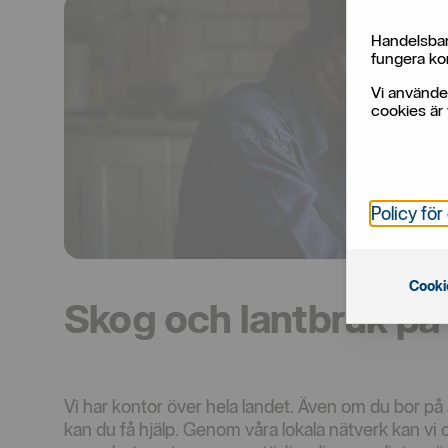
Handelsban
fungera kor
Vi använde
cookies är 
Policy för
Cooki
Skog och lantbruk på
Vi har kontor över hela landet. Även om du bor på 
kan du få hjälp. Genom våra lokala nätverk kan vi o