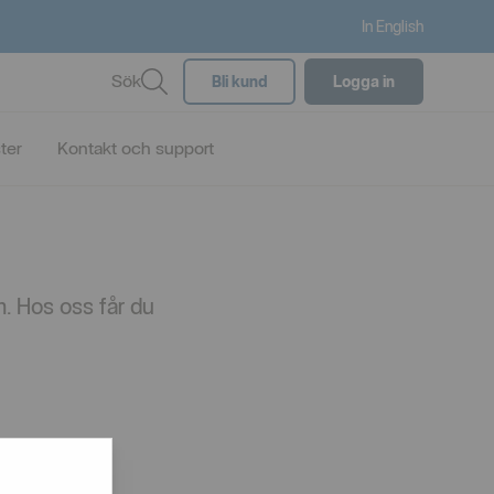
In English
Sök
Bli kund
Logga in
ster
Kontakt och support
m. Hos oss får du