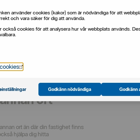
ken använder cookies (kakor) som är nödvändiga för att webbpl
rekt och vara säker för dig att använda.
r också cookies för att analysera hur vår webbplats används. De
valbara.
Öppnas i nytt fönster
 cookies
einställningar
Godkänn nödvändiga
Godkänn a
 annan ort
annan ort än där din fastighet finns
ckså hjälpa dig hitta