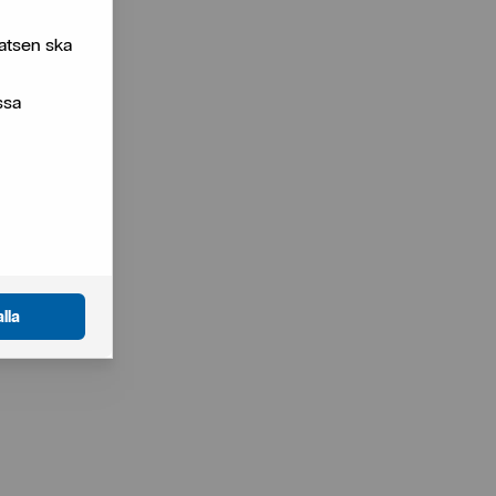
atsen ska
ssa
lla