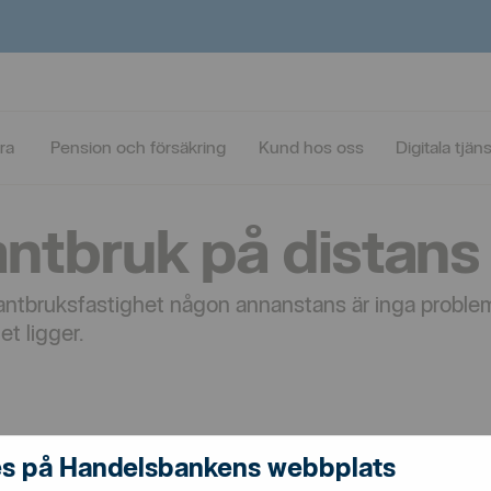
ns
ra
Pension och försäkring
Kund hos oss
Digitala tjän
antbruk på distans
 lantbruksfastighet någon annanstans är inga proble
et ligger.
s på Handelsbankens webbplats