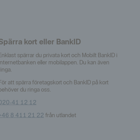
Spärra kort eller BankID
Enklast spärrar du privata kort och Mobilt BankID i
internetbanken eller mobilappen. Du kan även
ringa.
För att spärra företagskort och BankID på kort
behöver du ringa oss.
020‑41 12 12
+46 8 411 21 22
från utlandet