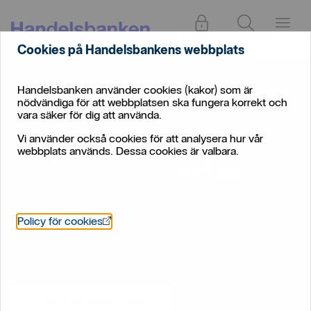
Logga in
Sök
Meny
Cookies på Handelsbankens webbplats
Handelsbanken använder cookies (kakor) som är
Konton, kort
nödvändiga för att webbplatsen ska fungera korrekt och
och
vara säker för dig att använda.
Företag
/
Konton
/
Placeringskonton
betalningar
/
Vi använder också cookies för att analysera hur vår
Placeringskonton –
webbplats används. Dessa cookies är valbara.
sparkonton för företag
Öppnas i nytt fönster
Policy för cookies
Möjlighet till bättre avkastning på överskottet
Överskottet kan överföras automatiskt
Omfattas av insättningsgarantin
Logga in och öppna konto