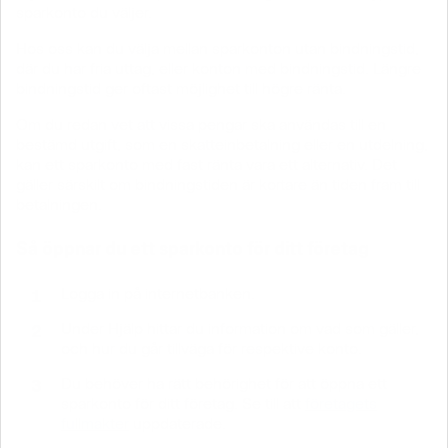
sparkonto du väljer.
Hos oss kan du välja mellan sparkonton utan bindningstid,
där du har fria uttag, eller konton med bindningstid. Längre
bindningstid ger oftast möjlighet till högre ränta.
Om du redan vet att vissa pengar ska användas till en
bestämd utgift, som en skatteinbetalning eller en utdelning,
kan ett sparkonto med fast ränta vara ett alternativ. Det
gäller särskilt om bindningstiden är kortare än tiden fram till
betalningen.
Så öppnar du ett sparkonto för ditt företag
Logga in på internetbanken.
Under Hjälp hittar du information om vad som gäller,
och hur du går tillväga för respektive konto.
Du behöver ha rätt behörighet för att öppna ett
sparkonto för ditt företag. Se till att
företagets
fullmakter
uppdaterade.