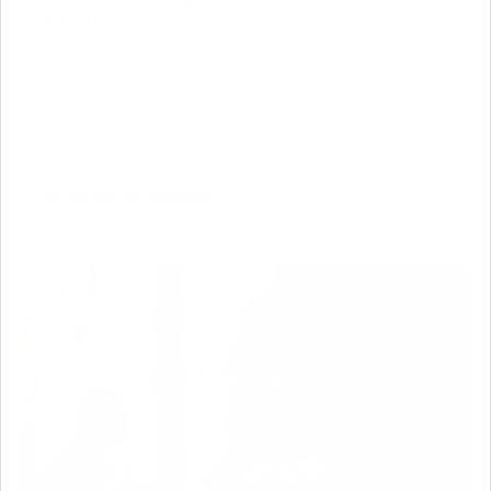
företag
Placera pengar i minst 1 månad och upp till 5 år. 
Räntan fastställs den dag kontot öppnas. Du kan 
placera från 10 000 kronor upp till 10 000 000 
kronor. 
Uttag före bindningstid kan medföra 
ränteskillnadsersättning.
Mer om Bunden placering