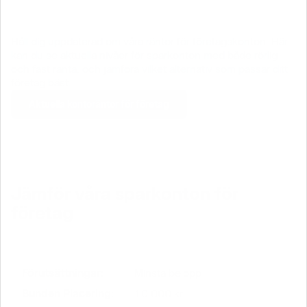
Håll dig uppdaterad om våra räntor för företagskonton. Här
kan du se aktuella nivåer för sparkonton med både rörlig
och fast ränta, och jämföra vilket alternativ som passar ditt
företag bäst.
Aktuella kontoräntor för företag
Jämför våra sparkonton för
företag
Förutsättningar
:
Minsta belopp
Bunden Placering
:
10 000 kr