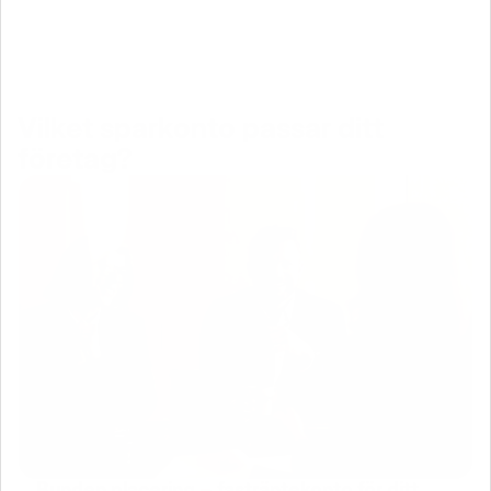
Vilket sparkonto passar ditt
företag?
Bunden placering – fasträntekonto för ditt