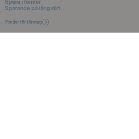
Spara i fonder
Sparande på lång sikt
Fonder för företag
Spara i aktier och värdepapper
Investera på börsen
Aktier och andra värdepapper för företag
Spara som skogsägare
För inkomster från skogen
Skogskonton