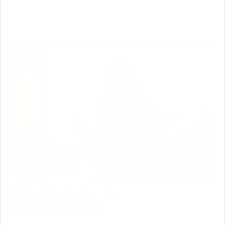
Aktuella räntor för
företagskonton