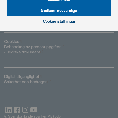
Öppnas i nytt fönster
Global startsida
Öppnas i nytt fönster
Nederländerna
Godkänn nödvändiga
Öppnas i nytt fönster
Norge
Öppnas i nytt fönster
Storbritannien
Cookieinställningar
Öppnas i nytt fönster
Cookies
Öppnas i nytt fönster
Behandling av personuppgifter
Öppnas i nytt fönster
Juridiska dokument
Öppnas i nytt fönster
Digital tillgänglighet
Öppnas i nytt fönster
Säkerhet och bedrägeri
© Svenska Handelsbanken AB (publ)