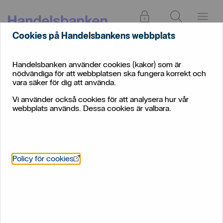
Logga in
Sök
Meny
Cookies på Handelsbankens webbplats
Jobba
Handelsbanken
Om
hos
som
Förmåner
Handelsbanken använder cookies (kakor) som är
oss
oss
arbetsgivare
nödvändiga för att webbplatsen ska fungera korrekt och
vara säker för dig att använda.
Förmåner för dig som
Vi använder också cookies för att analysera hur vår
anställd
webbplats används. Dessa cookies är valbara.
Som anställd hos oss får du tillgång till en rad olika
förmåner. Allt för att du ska trivas, utvecklas och må
bra.
Öppnas i nytt fönster
Policy för cookies
Vi vill ha långa och goda relationer
med våra anställda