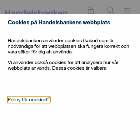
Logga in
Sök
Meny
Cookies på Handelsbankens webbplats
Spara
Företag
och
Marknadskommentar börsen
Handelsbanken använder cookies (kakor) som är
placera
nödvändiga för att webbplatsen ska fungera korrekt och
vara säker för dig att använda.
Marknadskommentar
Vi använder också cookies för att analysera hur vår
webbplats används. Dessa cookies är valbara.
Våra experter om börsen och om börsutvecklingen
Öppnas i nytt fönster
Policy för cookies
Hur kan jag tänka runt mitt
sparande?