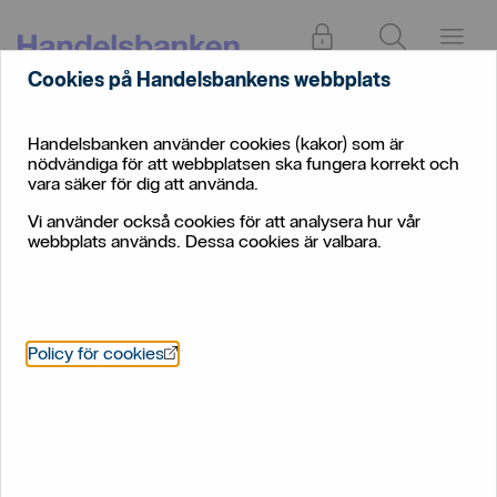
Logga in
Sök
Meny
Cookies på Handelsbankens webbplats
Bankkort
Privat
Vardagstjänster
och
Handelsbanken använder cookies (kakor) som är
kreditkort
nödvändiga för att webbplatsen ska fungera korrekt och
Bankkort Mastercard
vara säker för dig att använda.
Vi använder också cookies för att analysera hur vår
Bankkort Mastercard
webbplats används. Dessa cookies är valbara.
Ett tryggt kontokort för dig som vill ha koll.
Öppnas i nytt fönster
Policy för cookies