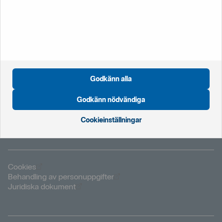
+46 8 411 21 22
från utlandet
Godkänn alla
Öppnas i nytt fönster
Global startsida
Öppnas i nytt fönster
Godkänn nödvändiga
Nederländerna
Öppnas i nytt fönster
Norge
Öppnas i nytt fönster
Storbritannien
Cookieinställningar
Öppnas i nytt fönster
Cookies
Öppnas i nytt fönster
Behandling av personuppgifter
Öppnas i nytt fönster
Juridiska dokument