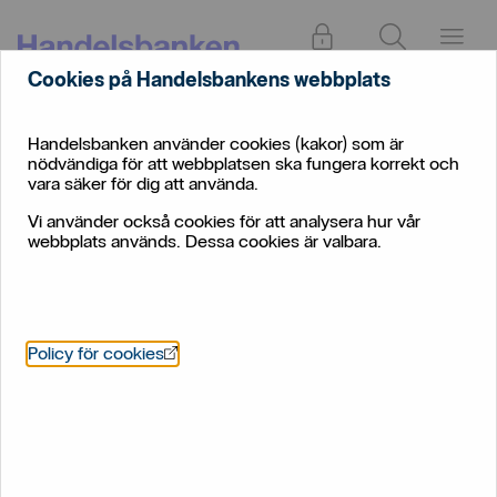
Logga in
Sök
Meny
Cookies på Handelsbankens webbplats
Privat
Pension
Tjänstepension
Så här förvaltas BTP1
Handelsbanken använder cookies (kakor) som är
nödvändiga för att webbplatsen ska fungera korrekt och
Så här förvaltas BTP Auto
vara säker för dig att använda.
Vi använder också cookies för att analysera hur vår
En fondportfölj med riskspridning över flera olika
webbplats används. Dessa cookies är valbara.
marknader
Öppnas i nytt fönster
Policy för cookies