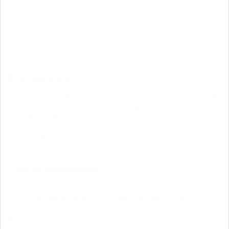
Du kan betala handpenning antingen genom eget sparande
eller med ett handpenningslån.
Eget sparande
Om du har sparpengar på kontot kan du använda dem till att
betala handpenningen när det är dags. Oftast ska
handpenningen betalas till mäklaren redan ett par dagar
efter att kontraktet för den nya bostaden har skrivits på. Det
innebär att du behöver kunna komma åt dina sparpengar
snabbt när affären är klar.
Låna till handpenning
Ett handpenningslån för hus eller bostadsrätt är ett tillfälligt
lån. Du betalar av lånet när du fått in pengarna från din
bostadsförsäljning. Handpenningslånet är vanligtvis 10 %
av köpesumman.