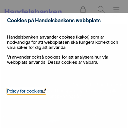
Logga in
Sök
Meny
Cookies på Handelsbankens webbplats
Handelsbanken använder cookies (kakor) som är
Privat
/
Bolån
/
Handpenning och handpenningslån
nödvändiga för att webbplatsen ska fungera korrekt och
Handpenning och
vara säker för dig att använda.
handpenningslån
Vi använder också cookies för att analysera hur vår
webbplats används. Dessa cookies är valbara.
Du behöver betala handpenning både när du köper hus och
bostadsrätt. Få koll på vad handpenning är, vad som gäller
Öppnas i nytt fönster
Policy för cookies
och hur du kan ta ett handpenningslån.