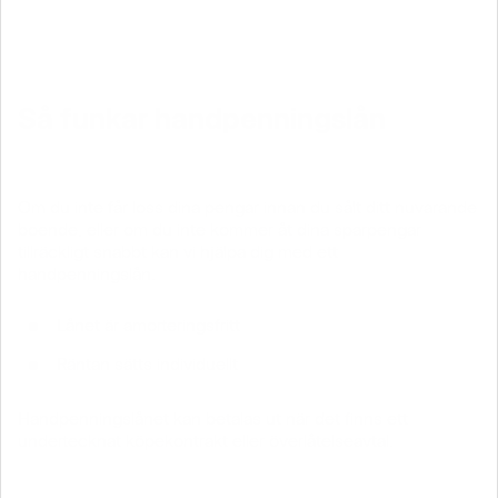
Så funkar handpenningslån
Om du inte får loss dina pengar innan du sålt ditt nuvarande
boende, eller om du inte kommer åt dina sparpengar
tillräckligt snabbt kan vi hjälpa dig med ett
handpenningslån.
Lånet är amorteringsfritt
Räntan sätts individuellt
Handpenningslånet kan betalas ut när det finns ett
undertecknat köpekontrakt eller överlåtelseavtal.