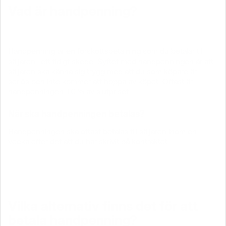
Vad är handpenning?
Handpenning är en förskottsbetalning som du betalar till
säljaren i ett tidigt skede. Syftet med handpenningen är att
säljaren ska känna sig trygg med att du som köpare är
seriös och inte kommer att hoppa av köpet. Oftast är
handpenningen 10 % av slutpriset.
När ska handpenningen betalas?
Handpenningen ska oftast betalas till säljaren inom en
vecka efter det att du har skrivit på kontraktet.
Vilka alternativ finns det för att
betala handpenning?