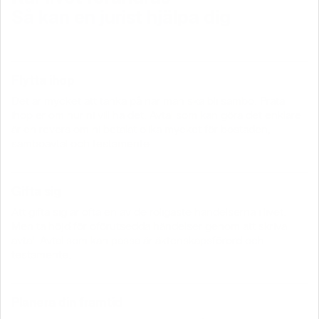
Så kan en jurist hjälpa dig
Flytta ihop
Det är mycket att tänka på när man ska bli sambo. Prata
ihop er om hur ni vill ha det. Avtal som kan göra det enklare
är en revers om ni betalat olika mycket för bostaden,
samboavtal och testamente.
Gifta sig
Att gifta sig är ofta en av de roligaste händelserna i livet.
Men ta höjd för oförutsedda händelser genom att skriva
avtal. Avtal som kan passa är äktenskapsförord och
testamente.
Planera din framtid