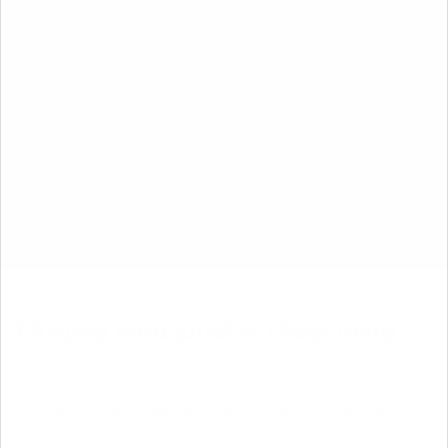
Få hjälp med juridisk rådgivning
Vid stora viktiga händelser i livet som att flytta ihop, gifta sig,
skaffa barn eller skilja sig är det bra att se över