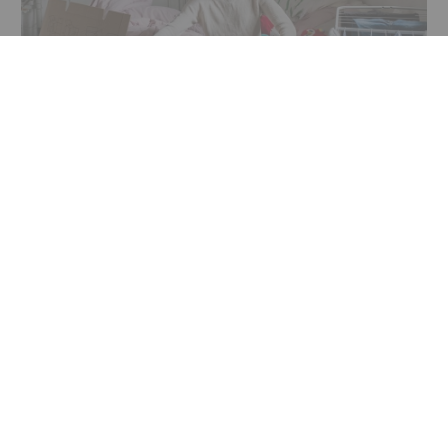
7 april 2026
Dags att köpa din första lägenhet?
Hur funkar det när man ska köpa sin första bostad? 
Läs vår checklista med viktiga förberedelser - från 
bolån till saker du kan behöva när du flyttar in. 
Flytta hemifrån till första lägenheten