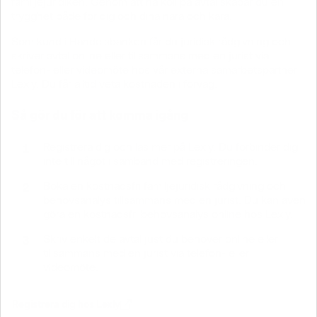
familjejuridiken. Genom att ha koll på avtal skapar du en
trygghet både för dig och dina nära och kära.
Som kund i Handelsbanken får du juridisk rådgivning och
skriver avtal online eller tillsammans med en jurist via
telefon- eller videomöte hos vår externa samarbetspartner
Lexly. Du får alltid veta kostnaden i förväg.
Så gör du för att komma igång
Registrera dig och läs mer på Lexly. Du förbinder dig
inte till något i samband med registreringen.
Boka en kostnadsfri familjejuridisk rådgivning och
behovsanalys tillsammans med en jurist. Du kan även
göra en kostnadsfri behovsanalys online hos Lexly.
Skriv enkelt de avtal just du behöver online eller
tillsammans med en jurist via telefon- eller
videomöte.
Registrera dig hos Lexly