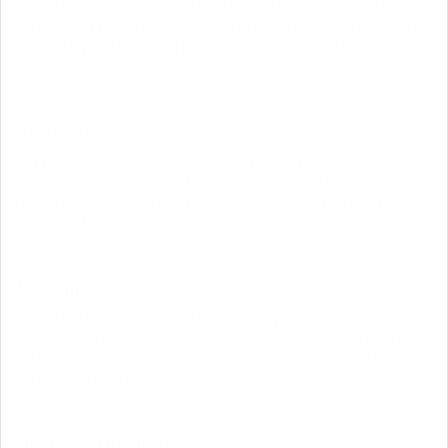
Ibland tar livet en oväntad vändning. Då kan det vara bra att
du har gjort förberedelser för dina anhöriga. Avtal som kan
kännas trygga att ha på plats är framtidsfullmakt och
testamente.
Skilja sig
Vid en skilsmässa uppstår många funderingar kring
tillgångar och ekonomi. Behov som kan vara aktuella att
hantera tillsammans med en jurist är vårdnad av barn och
bodelning.
Ny familj
Ibland hittar man kärleken igen och nya
familjekonstellationer skapas. Avtal som kan underlätta att
ha på plats är äktenskapsförord, samboavtal, frågor kring
särkullbarn och testamente.
När någon går bort