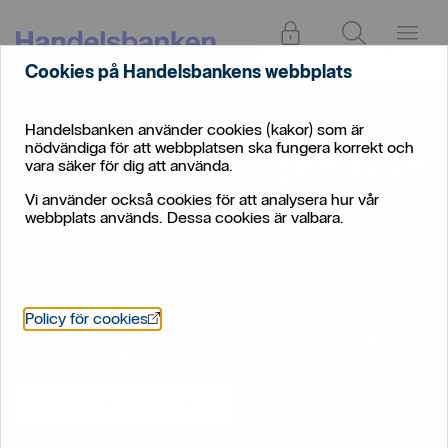
Logga in
Sök
Meny
Cookies på Handelsbankens webbplats
Handelsbanken använder cookies (kakor) som är
Privat
/
Bolån
/
Familjejuridik - ta hjälp av en jurist
nödvändiga för att webbplatsen ska fungera korrekt och
Familjejuridik - ta hjälp av en
vara säker för dig att använda.
jurist
Vi använder också cookies för att analysera hur vår
webbplats används. Dessa cookies är valbara.
Som kund hos Handelsbanken får du kostnadsfri juridisk
rådgivning och hjälp att skriva de avtal just du behöver – via
Öppnas i nytt fönster
Policy för cookies
Lexly, vår samarbetspartner inom familjejuridik. Trygghet för
dig och din familj.
Registrera dig hos Lexly