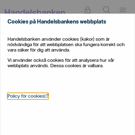
Logga in
Sök
Meny
Cookies på Handelsbankens webbplats
Handelsbanken använder cookies (kakor) som är
nödvändiga för att webbplatsen ska fungera korrekt och
vara säker för dig att använda.
Vi använder också cookies för att analysera hur vår
webbplats används. Dessa cookies är valbara.
Överlåtelseavtal − så
fungerar det
Öppnas i nytt fönster
Policy för cookies
Överlåtelseavtal förknippas främst med försäljningar
av bostadsrätter. Här får du reda på vad ett
överlåtelseavtal är, när det används och vad det
måste innehålla.