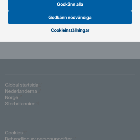
Godkänn alla
För att spärra företagskort och BankID på kort behöver du
ringa oss.
Godkänn nödvändiga
020‑41 12 12
Cookieinställningar
+46 8 411 21 22
från utlandet
Öppnas i nytt fönster
Global startsida
Öppnas i nytt fönster
Nederländerna
Öppnas i nytt fönster
Norge
Öppnas i nytt fönster
Storbritannien
Öppnas i nytt fönster
Cookies
Öppnas i nytt fönster
Behandling av personuppgifter