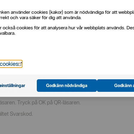
ken använder cookies (kakor) som är nödvändiga för att webbpl
-läsare
rekt och vara säker för dig att använda.
r också cookies för att analysera hur vår webbplats används. De
valbara.
Öppnas i nytt fönster
 cookies
rtsätt.
nloggningskort med chipet i QR-läsaren.
einställningar
Godkänn nödvändiga
Godkänn a
en mot QR-koden. Tryck på OK på QR-läsaren.
-läsaren. Tryck på OK på QR-läsaren.
fältet Svarskod.