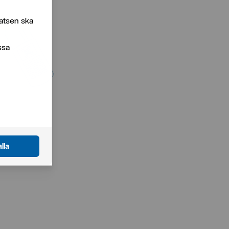
atsen ska
ssa
lla