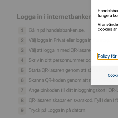
Handelsban
Logga in i internetbanken med QR
fungera kor
Vi använde
cookies är 
Gå in på handelsbanken.se.
Välj logga in Privat eller logga in Företag.
Välj att logga in med QR-läsare.
Policy för
Skriv in ditt personnummer och klicka på Fo
Starta QR-läsaren genom att sätta in ditt i
Cooki
Skanna QR-koden genom att rikta QR-läsar
Ange pinkoden till ditt inloggningskort i QR
QR-läsaren skapar en svarskod. Fyll i den i 
Tryck på Logga in på datorn.