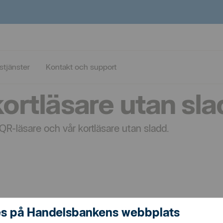
ch Kortläsare utan sladd
stjänster
Kontakt och support
ortläsare utan sl
R-läsare och vår kortläsare utan sladd.
s på Handelsbankens webbplats