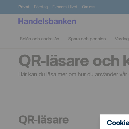
Privat
Företag
Ekonomi i livet
Om oss
Digitala
Privat
Vardagstjänster
QR-läsare o
banktjänster
Bolån och andra lån
Spara och pension
Vardag
QR-läsare och k
Här kan du läsa mer om hur du använder vår Q
QR-läsare
Cookie