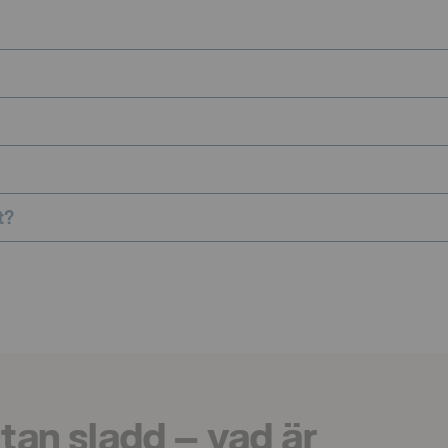
t?
utan sladd – vad är