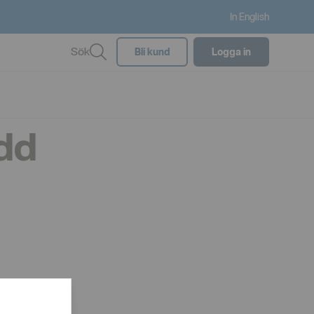
In English
Sök
Bli kund
Logga in
add