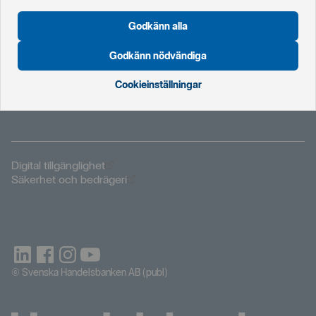
Öppnas i nytt fönster
Storbritannien
Godkänn alla
Godkänn nödvändiga
Öppnas i nytt fönster
Cookies
Öppnas i nytt fönster
Behandling av personuppgifter
Cookieinställningar
Öppnas i nytt fönster
Juridiska dokument
Öppnas i nytt fönster
Digital tillgänglighet
Öppnas i nytt fönster
Säkerhet och bedrägeri
© Svenska Handelsbanken AB (publ)