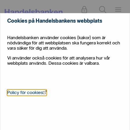
Logga in
Sök
Meny
Cookies på Handelsbankens webbplats
Bankkort
Privat
Vardagstjänster
och
Handelsbanken använder cookies (kakor) som är
kreditkort
nödvändiga för att webbplatsen ska fungera korrekt och
Prislista för Bankkort Mastercard
vara säker för dig att använda.
Vi använder också cookies för att analysera hur vår
Prislista för Bankkort
webbplats används. Dessa cookies är valbara.
Mastercard
Öppnas i nytt fönster
Policy för cookies
Prislista för
Uttag i Bankomat och andra
bankkort
:
uttagsautomater i Sverige
Pris
:
Ingen uttagsavgift. Belopp upp