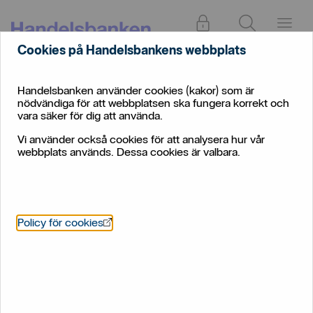
Logga in
Sök
Meny
Cookies på Handelsbankens webbplats
Privat
Pension
Kapitalspar Depå Hållbarhet
Handelsbanken använder cookies (kakor) som är
Fondlista Kapitalspar Depå
nödvändiga för att webbplatsen ska fungera korrekt och
vara säker för dig att använda.
Hållbarhet
Vi använder också cookies för att analysera hur vår
webbplats används. Dessa cookies är valbara.
Öppnas i nytt fönster
Policy för cookies