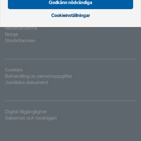
Godkänn nödvändiga
Cookieinställningar
Öppnas i nytt fönster
Global startsida
Öppnas i nytt fönster
Nederländerna
Öppnas i nytt fönster
Norge
Öppnas i nytt fönster
Storbritannien
Öppnas i nytt fönster
Cookies
Öppnas i nytt fönster
Behandling av personuppgifter
Öppnas i nytt fönster
Juridiska dokument
Öppnas i nytt fönster
Digital tillgänglighet
Öppnas i nytt fönster
Säkerhet och bedrägeri