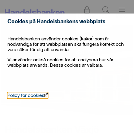
Logga in
Sök
Meny
Cookies på Handelsbankens webbplats
Handelsbanken använder cookies (kakor) som är
nödvändiga för att webbplatsen ska fungera korrekt och
vara säker för dig att använda.
Vi använder också cookies för att analysera hur vår
webbplats används. Dessa cookies är valbara.
Öppnas i nytt fönster
Policy för cookies
Handelsbanken Växjö