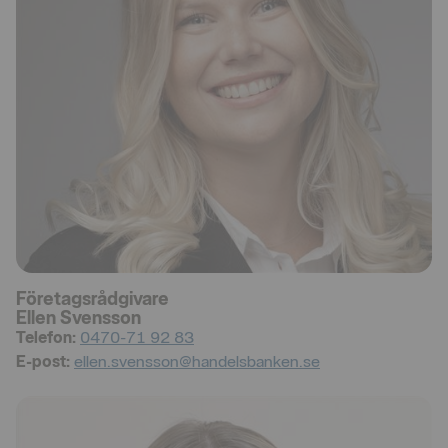
Företagsrådgivare
Ellen Svensson
Telefon:
0470-71 92 83
E-post:
ellen.svensson​@handelsbanken.se