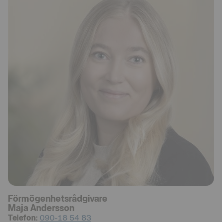
Förmögenhetsrådgivare
Maja Andersson
Telefon:
090-18 54 83