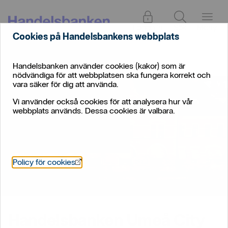
Logga in
Sök
Meny
Cookies på Handelsbankens webbplats
Handelsbanken använder cookies (kakor) som är
nödvändiga för att webbplatsen ska fungera korrekt och
vara säker för dig att använda.
Vi använder också cookies för att analysera hur vår
webbplats används. Dessa cookies är valbara.
Öppnas i nytt fönster
Policy för cookies
Handelsbanken Umeå City