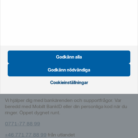
Rådgivning
Vi har ett rikstäckande kontorsnät med fler än
1
800
rådgivare över hela landet.
Hitta
bankkontor
Godkänn alla
Kontakta
oss
Godkänn nödvändiga
Bli
kund
Cookieinställningar
Personlig service dygnet runt
Vi hjälper dig med bankärenden och supportfrågor. Var
beredd med Mobilt BankID eller din personliga kod när du
ringer. Öppet dygnet runt.
0771-77 88 99
+46 771 77 88 99
från utlandet