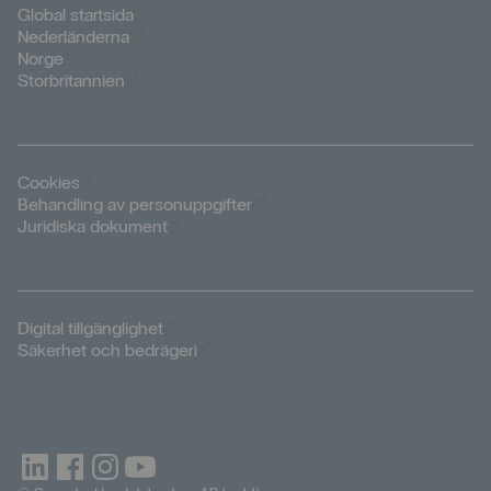
Öppnas i nytt fönster
Global startsida
Öppnas i nytt fönster
Nederländerna
Öppnas i nytt fönster
Norge
Öppnas i nytt fönster
Storbritannien
Öppnas i nytt fönster
Cookies
Öppnas i nytt fönster
Behandling av personuppgifter
Öppnas i nytt fönster
Juridiska dokument
Öppnas i nytt fönster
Digital tillgänglighet
Öppnas i nytt fönster
Säkerhet och bedrägeri