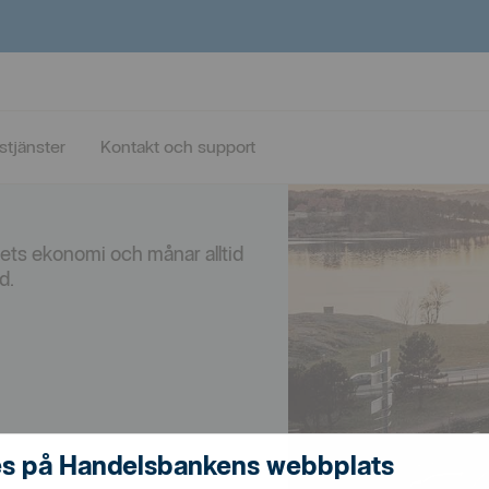
n
stjänster
Kontakt och support
agets ekonomi och månar alltid
id.
s på Handelsbankens webbplats