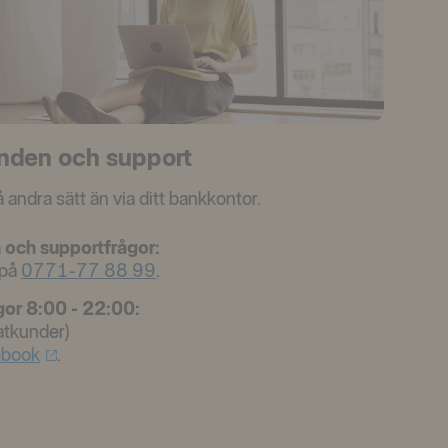
nden och support
 andra sätt än via ditt bankkontor.
 och supportfrågor:
 på
0771-77 88 99
.
gor 8:00 - 22:00:
atkunder)
ebook
.