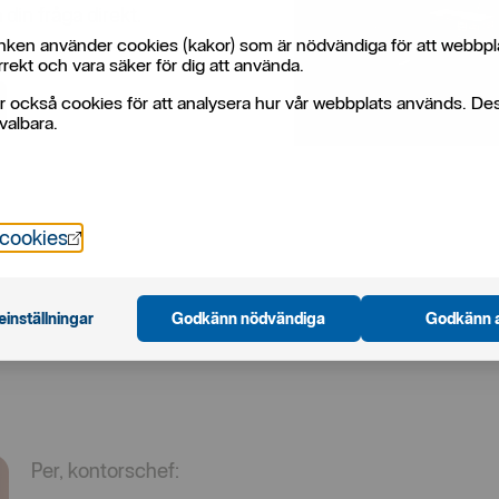
 din fråga direkt.
ken använder cookies (kakor) som är nödvändiga för att webbpl
rekt och vara säker för dig att använda.
r också cookies för att analysera hur vår webbplats används. De
valbara.
Öppnas i nytt fönster
 cookies
einställningar
Godkänn nödvändiga
Godkänn a
Per, kontorschef: