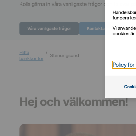
Kolla gärna in våra vanligaste frågor och få svar på
Handelsban
fungera kor
Vi använde
Våra vanligaste frågor
Kontakta oss, boka tid
cookies är 
Hitta
Stenungsund
bankkontor
Policy för
Cooki
Hej och välkommen!