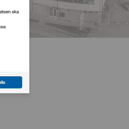
atsen ska
ssa
lla