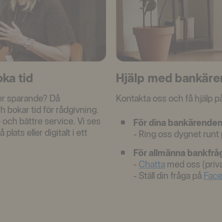
ka tid
Hjälp med bankäre
ler sparande? Då
Kontakta oss och få hjälp på
h bokar tid för rådgivning.
 och bättre service. Vi ses
För dina bankärenden
plats eller digitalt i ett
- Ring oss dygnet runt
För allmänna bankfrå
-
Chatta
med oss (priv
- Ställ din fråga på
Fac