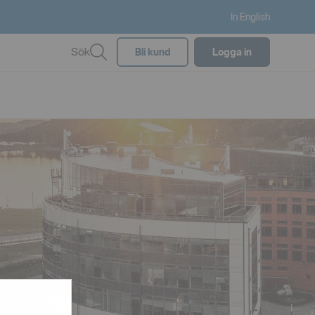
In English
Sök
Bli kund
Logga in