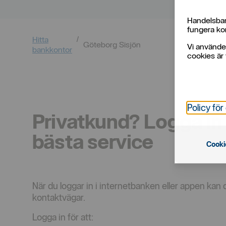
Handelsban
fungera kor
Hitta
Göteborg Sisjön
Vi använde
bankkontor
cookies är 
Policy för
Privatkund? Logga in 
bästa service
Cooki
När du loggar in i internetbanken eller appen kan 
kontaktvägar.
Logga in för att: