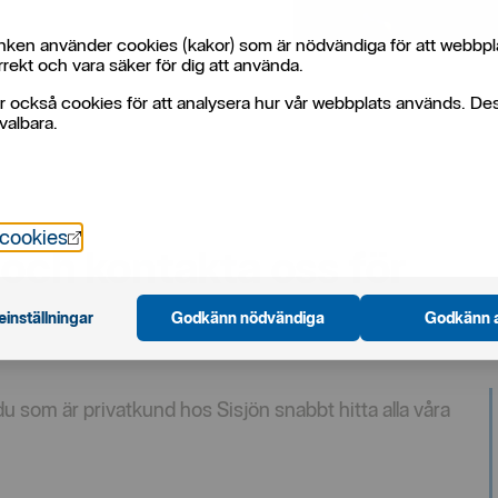
ken använder cookies (kakor) som är nödvändiga för att webbpl
rekt och vara säker för dig att använda.
r också cookies för att analysera hur vår webbplats används. De
valbara.
Öppnas i nytt fönster
 cookies
och kontakta oss för
einställningar
Godkänn nödvändiga
Godkänn a
du som är privatkund hos Sisjön snabbt hitta alla våra