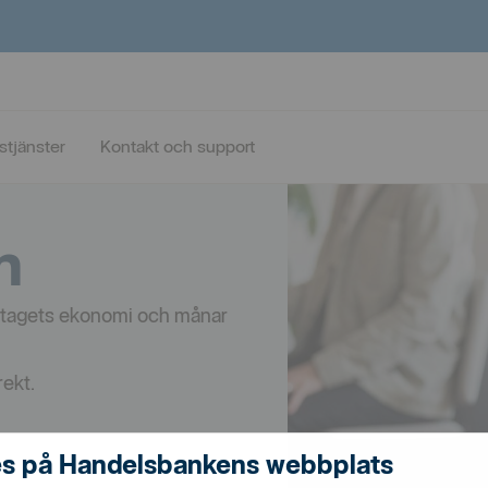
stjänster
Kontakt och support
n
n
företagets ekonomi och månar
rekt.
s på Handelsbankens webbplats