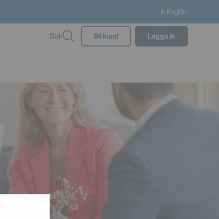
In English
Sök
Bli kund
Logga in