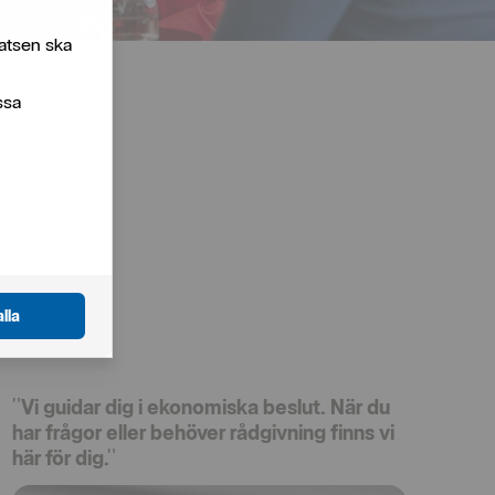
atsen ska
ssa
lla
"Vi guidar dig i ekonomiska beslut. När du
har frågor eller behöver rådgivning finns vi
här för dig."