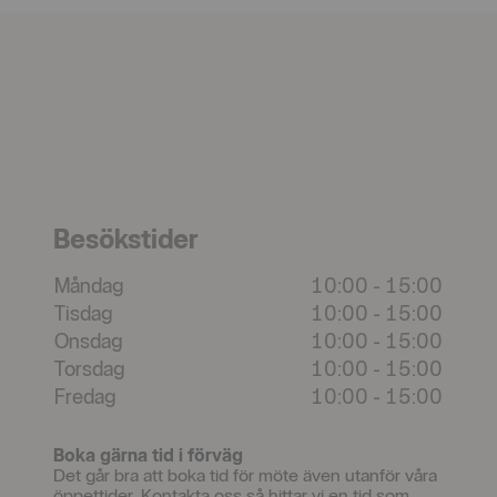
Besökstider
Måndag
10:00
-
15:00
Tisdag
10:00
-
15:00
Onsdag
10:00
-
15:00
Torsdag
10:00
-
15:00
Fredag
10:00
-
15:00
Boka gärna tid i förväg
Det går bra att boka tid för möte även utanför våra
öppettider. Kontakta oss så hittar vi en tid som