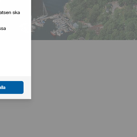
atsen ska
ssa
lla