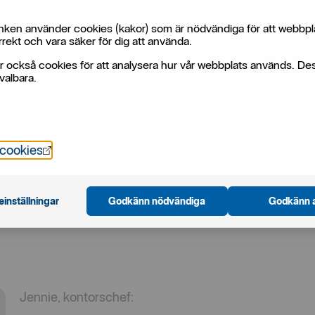
 din fråga direkt.
ken använder cookies (kakor) som är nödvändiga för att webbpl
rekt och vara säker för dig att använda.
r också cookies för att analysera hur vår webbplats används. De
valbara.
Öppnas i nytt fönster
 cookies
einställningar
Godkänn nödvändiga
Godkänn a
Jennie, kontorschef: