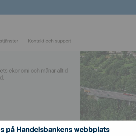
Saltsjö-
stjänster
Kontakt och support
agets ekonomi och månar alltid
id.
s på Handelsbankens webbplats