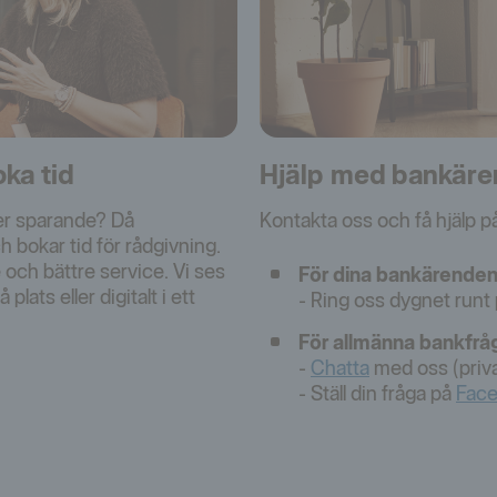
ka tid
Hjälp med bankäre
ler sparande? Då
Kontakta oss och få hjälp på
h bokar tid för rådgivning.
 och bättre service. Vi ses
För dina bankärenden
plats eller digitalt i ett
- Ring oss dygnet runt
För allmänna bankfrå
-
Chatta
med oss (priv
- Ställ din fråga på
Fac