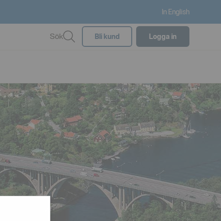
In English
Sök
Bli kund
Logga in