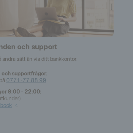
nden och support
 andra sätt än via ditt bankkontor.
 och supportfrågor:
 på
0771-77 88 99
.
gor 8:00 - 22:00:
atkunder)
ebook
.