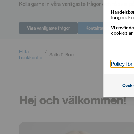
Kolla gärna in våra vanligaste frågor och få svar på
Handelsban
fungera kor
Vi använde
Våra vanligaste frågor
Kontakta oss, boka tid
cookies är 
Hitta
Saltsjö-Boo
bankkontor
Policy för
Cooki
Hej och välkommen!