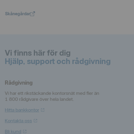
Skånegårdar
Vi finns här för dig
Hjälp, support och rådgivning
Rådgivning
Vi har ett rikstäckande kontorsnät med fler än
1
800
rådgivare över hela landet.
Hitta
bankkontor
Kontakta
oss
Bli
kund