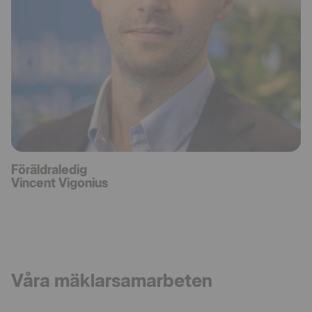
Föräldraledig
Vincent Vigonius
Våra mäklarsamarbeten