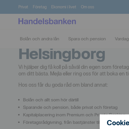
Privat
Företag
Ekonomi i livet
Om oss
Handelsbanke
Bolån och andra lån
Spara och pension
Vardag
Helsingborg
Vi hjälper dig få koll på såväl din egen som föret
om ditt bästa. Mejla eller ring oss för att boka en t
Hos oss får du goda råd om bland annat:
Bolån och allt som hör därtill
Sparande och pension, både privat och företag
Kapitalplacering inom Premium och Private Banking
Cookie
Företagsrådgivning, från bastjänster till komplexa lös