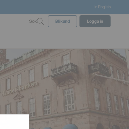
In English
Sök
Bli kund
Logga in