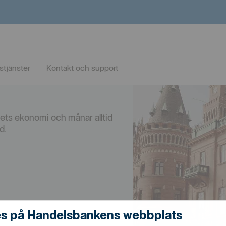
n
stjänster
Kontakt och support
agets ekonomi och månar alltid
id.
s på Handelsbankens webbplats
ningar