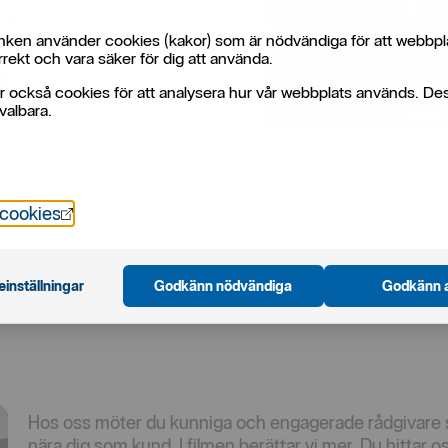
rg!
ken använder cookies (kakor) som är nödvändiga för att webbpl
rekt och vara säker för dig att använda.
r också cookies för att analysera hur vår webbplats används. De
valbara.
Öppnas i nytt fönster
 cookies
einställningar
Godkänn nödvändiga
Godkänn a
Hos oss möter du kunniga och engagerade rådgivare so
nära dig som kund. I filmen berättar vi mer. Du hittar os