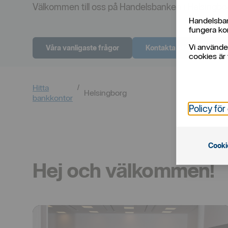
Välkommen till oss på Handelsbanken i Helsingbo
Handelsban
fungera kor
Vi använde
Våra vanligaste frågor
Kontakta oss, boka tid
cookies är 
Hitta
Helsingborg
bankkontor
Policy för
Cooki
Hej och välkommen!