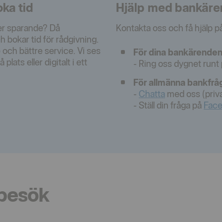
ka tid
Hjälp med bankäre
ler sparande? Då
Kontakta oss och få hjälp på
h bokar tid för rådgivning.
 och bättre service. Vi ses
För dina bankärenden
plats eller digitalt i ett
- Ring oss dygnet runt
För allmänna bankfrå
-
Chatta
med oss (priv
- Ställ din fråga på
Fac
 besök