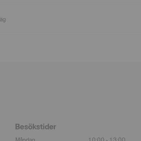
väg
Besökstider
Måndag
10:00
-
13:00