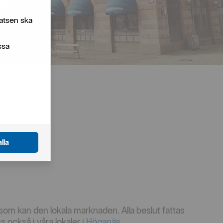
atsen ska
ssa
lla
m kan den lokala marknaden. Alla beslut fattas
s också i våra lokaler i
Höganäs
.