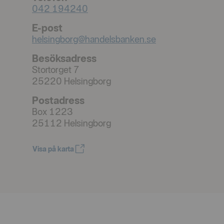
042 194240
E-post
helsingborg@handelsbanken.se
Besöksadress
Stortorget 7
25220
Helsingborg
Postadress
Box 1223
25112
Helsingborg
Visa på karta
Öppnas i nytt fönster