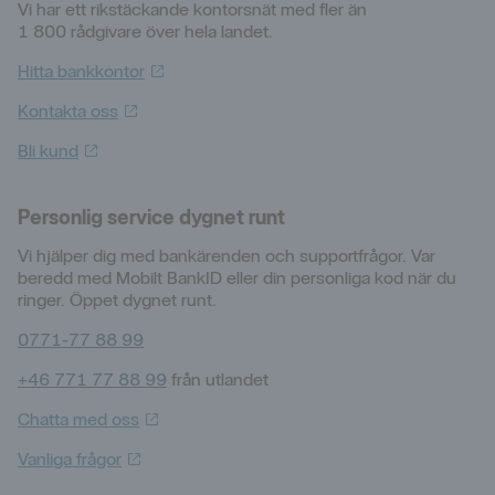
Vi har ett rikstäckande kontorsnät med fler än
1
800
rådgivare över hela landet.
Hitta
bankkontor
Kontakta
oss
Bli
kund
Personlig service dygnet runt
Vi hjälper dig med bankärenden och supportfrågor. Var
beredd med Mobilt BankID eller din personliga kod när du
ringer. Öppet dygnet runt.
0771-77 88 99
+46 771 77 88 99
från utlandet
Chatta med
oss
Vanliga
frågor