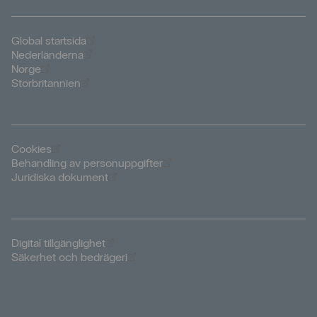
Öppnas i nytt fönster
Global startsida
Öppnas i nytt fönster
Nederländerna
Öppnas i nytt fönster
Norge
Öppnas i nytt fönster
Storbritannien
Öppnas i nytt fönster
Cookies
Öppnas i nytt fönster
Behandling av personuppgifter
Öppnas i nytt fönster
Juridiska dokument
Öppnas i nytt fönster
Digital tillgänglighet
Öppnas i nytt fönster
Säkerhet och bedrägeri