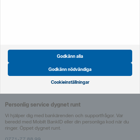
Vi finns här för dig
Hjälp, support och rådgivning
Rådgivning
Vi har ett rikstäckande kontorsnät med fler än
1
800
rådgivare över hela landet.
Godkänn alla
Hitta
bankkontor
Godkänn nödvändiga
Kontakta
oss
Cookieinställningar
Bli
kund
Personlig service dygnet runt
Vi hjälper dig med bankärenden och supportfrågor. Var
beredd med Mobilt BankID eller din personliga kod när du
ringer. Öppet dygnet runt.
0771-77 88 99