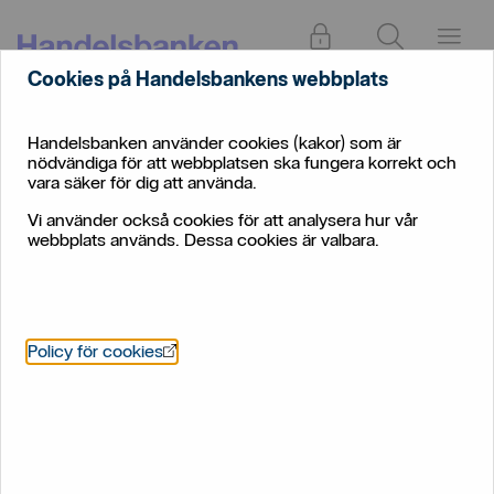
Logga in
Sök
Meny
Cookies på Handelsbankens webbplats
Handelsbanken använder cookies (kakor) som är
nödvändiga för att webbplatsen ska fungera korrekt och
vara säker för dig att använda.
Vi använder också cookies för att analysera hur vår
webbplats används. Dessa cookies är valbara.
Energieffektivisera ditt hem
– tips för minskad
energiförbrukning
Öppnas i nytt fönster
Policy för cookies
Det finns mycket att göra för att minska
elförbrukningen. En del enkla saker kan du börja med
direkt. Och så finns det större insatser som kräver
mer tid och pengar. Här hittar du information som kan