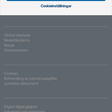
Cookieinställningar
Öppnas i nytt fönster
Global startsida
Öppnas i nytt fönster
Nederländerna
Öppnas i nytt fönster
Norge
Öppnas i nytt fönster
Storbritannien
Öppnas i nytt fönster
Cookies
Öppnas i nytt fönster
Behandling av personuppgifter
Öppnas i nytt fönster
Juridiska dokument
Öppnas i nytt fönster
Digital tillgänglighet
Öppnas i nytt fönster
Säkerhet och bedrägeri