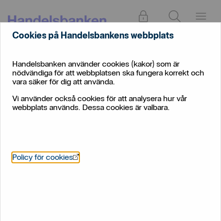
Logga in
Sök
Meny
Cookies på Handelsbankens webbplats
Handelsbanken använder cookies (kakor) som är
nödvändiga för att webbplatsen ska fungera korrekt och
vara säker för dig att använda.
Vi använder också cookies för att analysera hur vår
webbplats används. Dessa cookies är valbara.
Spara i fonder eller aktier?
Skillnader, fördelar och
nackdelar
Öppnas i nytt fönster
Policy för cookies
Vad är det för skillnad på att spara i aktier eller
fonder? Hur ska man tänka när man väljer? Vi reder
ut och förklarar.