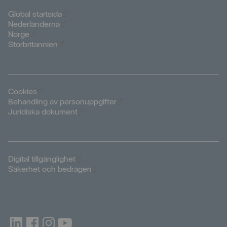
Öppnas i nytt fönster
Global startsida
Öppnas i nytt fönster
Nederländerna
Öppnas i nytt fönster
Norge
Öppnas i nytt fönster
Storbritannien
Öppnas i nytt fönster
Cookies
Öppnas i nytt fönster
Behandling av personuppgifter
Öppnas i nytt fönster
Juridiska dokument
Öppnas i nytt fönster
Digital tillgänglighet
Öppnas i nytt fönster
Säkerhet och bedrägeri