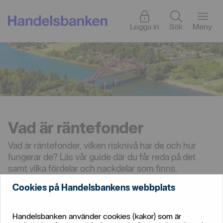
Logga in
Sök
Meny
Vad är räntefonder
Vad är räntefonder, vilken risknivå har de och hur
fungerar de? Läs vår guide där du får reda på det
samt vilka fördelar och nackdelar som finns.
Cookies på Handelsbankens webbplats
Handelsbanken använder cookies (kakor) som är