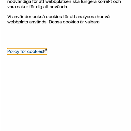
Så fungerar räntefonder
nödvändiga för att webbplatsen ska fungera korrekt och
vara säker för dig att använda.
Vi använder också cookies för att analysera hur vår
webbplats används. Dessa cookies är valbara.
Korta räntefonder
Korta räntefonder placerar i värdepapper med kort löptid
kortare än ett år. Eftersom risken ökar ju längre löptid ett
räntepapper har, innebär detta att korta räntefonder har
Öppnas i nytt fönster
Policy för cookies
förhållandevis låg risk. Dessa fonder förväntas ge en jämn
men relativt låg avkastning och är en lämplig sparform för
den som har en kort placeringshorisont.
Fördelen
är att den följer räntemarknaden väl och
risken för att den utvecklas dåligt vid eventuella
ränteuppgångar är lägre än för en lång räntefond.
Nackdelen
är att i ett lågränteläge äter fondavgiften
upp en stor del av utvecklingen på fonden.
Långa räntefonder - obligationsfonder
Långa räntefonder placerar i långa räntepapper, det vill säga