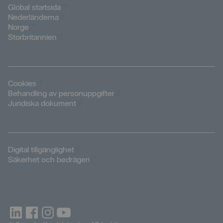
Öppnas i nytt fönster
Global startsida
Öppnas i nytt fönster
Nederländerna
Öppnas i nytt fönster
Norge
Öppnas i nytt fönster
Storbritannien
Öppnas i nytt fönster
Cookies
Öppnas i nytt fönster
Behandling av personuppgifter
Öppnas i nytt fönster
Juridiska dokument
Öppnas i nytt fönster
Digital tillgänglighet
Öppnas i nytt fönster
Säkerhet och bedrägeri