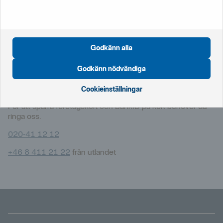
Chatta med
oss
Vanliga
frågor
Godkänn alla
Spärra kort eller BankID
Godkänn nödvändiga
Enklast spärrar du privata kort och Mobilt BankID i
internetbanken eller mobilappen. Du kan även ringa.
Cookieinställningar
För att spärra företagskort och BankID på kort behöver du
ringa oss.
020‑41 12 12
+46 8 411 21 22
från utlandet