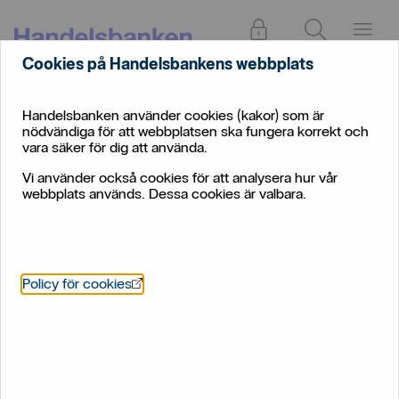
Logga in
Sök
Meny
Cookies på Handelsbankens webbplats
Handelsbanken använder cookies (kakor) som är
nödvändiga för att webbplatsen ska fungera korrekt och
vara säker för dig att använda.
Vi använder också cookies för att analysera hur vår
webbplats används. Dessa cookies är valbara.
Utse en representant för
dödsboet
Öppnas i nytt fönster
Policy för cookies
Ibland behövs det en eller flera som företräder
dödsboet. Då behövs en fullmakt.