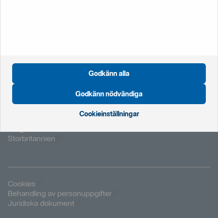
020‑41 12 12
+46 8 411 21 22
från utlandet
Godkänn alla
Godkänn nödvändiga
Öppnas i nytt fönster
Global startsida
Cookieinställningar
Öppnas i nytt fönster
Nederländerna
Öppnas i nytt fönster
Norge
Öppnas i nytt fönster
Storbritannien
Öppnas i nytt fönster
Cookies
Öppnas i nytt fönster
Behandling av personuppgifter
Öppnas i nytt fönster
Juridiska dokument