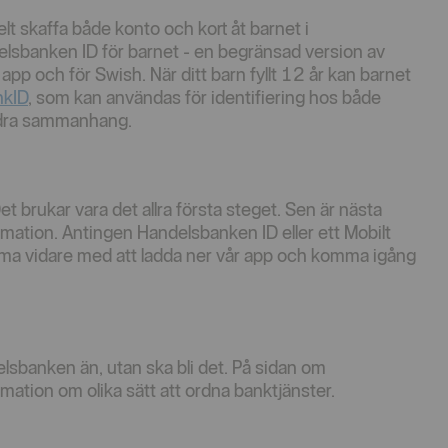
t skaffa både konto och kort åt barnet i
elsbanken ID för barnet - en begränsad version av
p och för Swish. När ditt barn fyllt 12 år kan barnet
nkID
, som kan användas för identifiering hos både
ndra sammanhang.
et brukar vara det allra första steget. Sen är nästa
timation. Antingen Handelsbanken ID eller ett Mobilt
komma vidare med att ladda ner vår app och komma igång
delsbanken än, utan ska bli det. På sidan om
mation om olika sätt att ordna banktjänster.