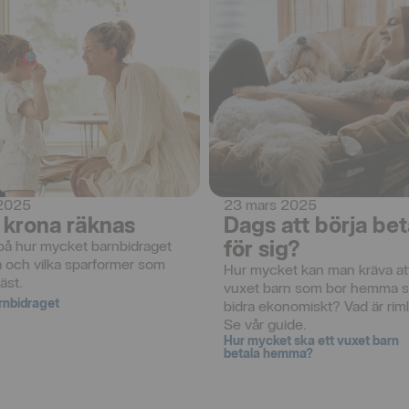
 2025
23 mars 2025
 krona räknas
Dags att börja bet
för sig?
på hur mycket barnbidraget 
 och vilka sparformer som 
Hur mycket kan man kräva att
äst.
vuxet barn som bor hemma s
rnbidraget
bidra ekonomiskt? Vad är riml
Se vår guide.
Hur mycket ska ett vuxet barn
betala hemma?