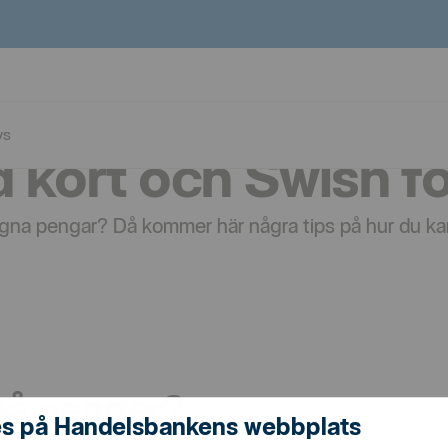
ys
 kort och Swish fö
gna pengar? Då kommer här några tips på hur du kan
 på pengar?
s på Handelsbankens webbplats