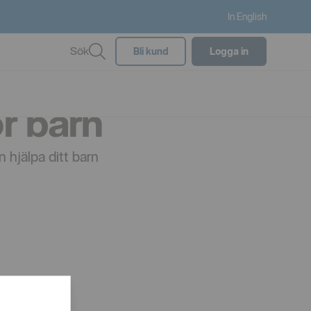
In English
Sök
Bli kund
Logga in
r barn
 hjälpa ditt barn