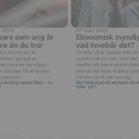
ri 2025
27 mars 2024
para som ung är
Ekonomisk myndi
re än du tror
vad innebär det?
hur kunnig du är i 
Att fylla 18 år innebär inte att 
rldens djungel av 
vuxen över en natt, men det 
ter kommer här några 
medför ett större ekonomiskt
r och tips för att lyckas 
ansvar. Här listar vi saker som
 sparande.
händer när du blir myndig.
a du börja spara tidigt – se
Hur förändras din ekonomi när 
r
fyller 18?