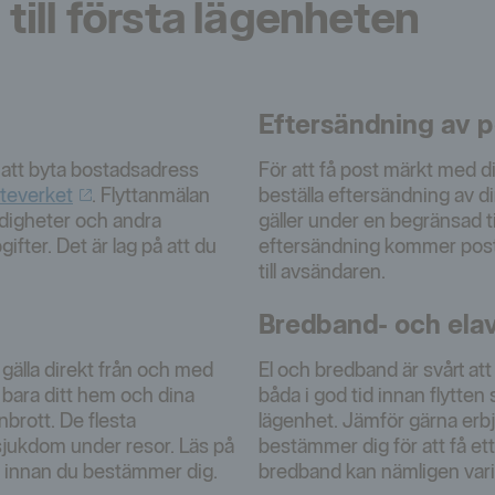
 till första lägenheten
Eftersändning av p
 att byta bostadsadress
För att få post märkt med d
teverket
. Flyttanmälan
beställa eftersändning av d
ndigheter och andra
gäller under en begränsad t
ifter. Det är lag på att du
eftersändning kommer post 
till avsändaren.
Bredband- och elav
 gälla direkt från och med
El och bredband är svårt att
 bara ditt hem och dina
båda i god tid innan flytten 
nbrott. De flesta
lägenhet. Jämför gärna erbj
sjukdom under resor. Läs på
bestämmer dig för att få ett
er innan du bestämmer dig.
bredband kan nämligen varie