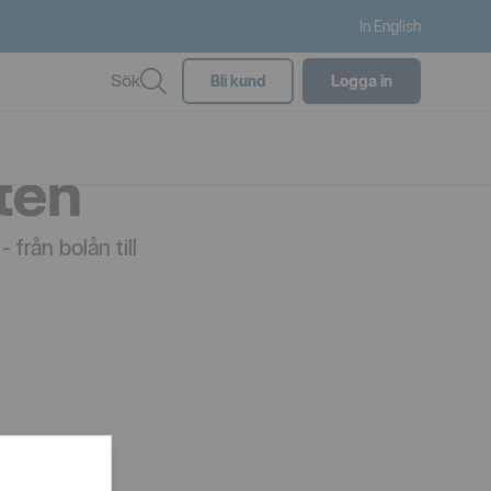
In English
Sök
Bli kund
Logga in
eten
från bolån till