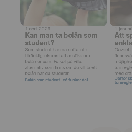
1 april 2026
1 janua
Kan man ta bolån som
Att s
student?
enkla
Som student har man ofta inte 
Oavsett 
tillräcklig inkomst att ansöka om 
finansvä
bolån ensam. Få koll på vilka 
möjlighe
alternativ som finns om du vill ta ett 
tumregle
bolån när du studerar.
med ditt
Därför sk
Bolån som student - så funkar det
tumregle