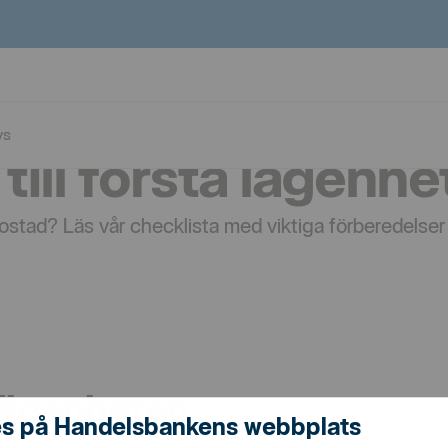
ys
till första lägenh
stad? Läs vår checklista med viktiga förberedelser - 
 lägenheten
s på Handelsbankens webbplats