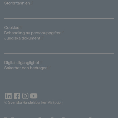
Öppnas i nytt fönster
Storbritannien
Öppnas i nytt fönster
Cookies
Öppnas i nytt fönster
Behandling av personuppgifter
Öppnas i nytt fönster
Juridiska dokument
Öppnas i nytt fönster
Digital tillgänglighet
Öppnas i nytt fönster
Säkerhet och bedrägeri
© Svenska Handelsbanken AB (publ)