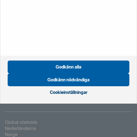
Spärra kort eller BankID
Enklast spärrar du privata kort och Mobilt BankID i
internetbanken eller mobilappen. Du kan även ringa.
För att spärra företagskort och BankID på kort behöver du
ringa oss.
020‑41 12 12
Godkänn alla
+46 8 411 21 22
från utlandet
Godkänn nödvändiga
Cookieinställningar
Öppnas i nytt fönster
Global startsida
Öppnas i nytt fönster
Nederländerna
Öppnas i nytt fönster
Norge