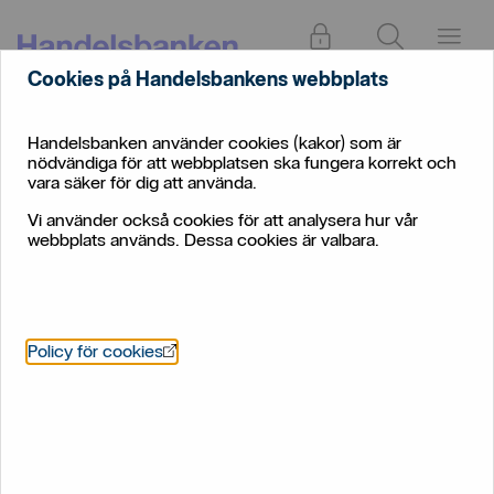
Logga in
Sök
Meny
Cookies på Handelsbankens webbplats
Handelsbanken använder cookies (kakor) som är
nödvändiga för att webbplatsen ska fungera korrekt och
vara säker för dig att använda.
Vi använder också cookies för att analysera hur vår
webbplats används. Dessa cookies är valbara.
Vad är
ränteskillnadsersättning?
Öppnas i nytt fönster
Policy för cookies
Ränteskillnadsersättning är en kostnad du kan
behöva betala om du vill lösa ett bundet lån i förtid.
Här kan du lära mer.