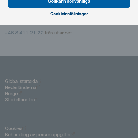
Godkänn nödvändiga
För att spärra företagskort och BankID på kort behöver du
ringa oss.
Cookieinställningar
020‑41 12 12
+46 8 411 21 22
från utlandet
Öppnas i nytt fönster
Global startsida
Öppnas i nytt fönster
Nederländerna
Öppnas i nytt fönster
Norge
Öppnas i nytt fönster
Storbritannien
Öppnas i nytt fönster
Cookies
Öppnas i nytt fönster
Behandling av personuppgifter