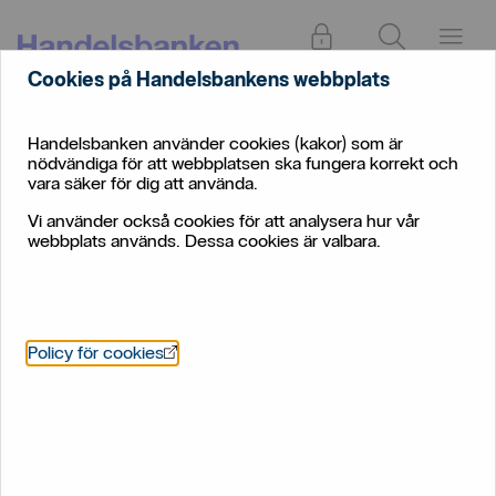
Logga in
Sök
Meny
Cookies på Handelsbankens webbplats
Handelsbanken använder cookies (kakor) som är
nödvändiga för att webbplatsen ska fungera korrekt och
vara säker för dig att använda.
Vi använder också cookies för att analysera hur vår
webbplats används. Dessa cookies är valbara.
Löneväxling − löneväxla till
pension 2026
Öppnas i nytt fönster
Policy för cookies
För dig som har en högre lön kan löneväxling vara ett
bra sätt att pensionsspara. Du byter bort din lön idag
för att istället spara den till din pension.