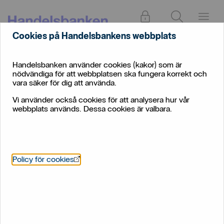
Logga in
Sök
Meny
Cookies på Handelsbankens webbplats
Kund
Företag
hos
Driva företag
Handelsbanken använder cookies (kakor) som är
oss
nödvändiga för att webbplatsen ska fungera korrekt och
vara säker för dig att använda.
Driva företag
Vi använder också cookies för att analysera hur vår
webbplats används. Dessa cookies är valbara.
Vill du utveckla ditt företag och ta det till nästa nivå?
Är det snart dags att skifta ägare? Eller har du
bestämt dig för att starta eget? Vi hjälper dig med tips
och råd genom företagets olika faser.
Öppnas i nytt fönster
Policy för cookies
I vilken fas befinner sig ditt
företag?